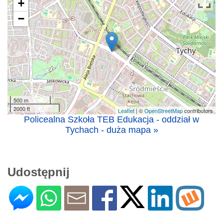
+
−
500 m
2000 ft
Leaflet
| ©
OpenStreetMap
contributors
Policealna Szkoła TEB Edukacja - oddział w
Tychach - duża mapa »
Udostępnij