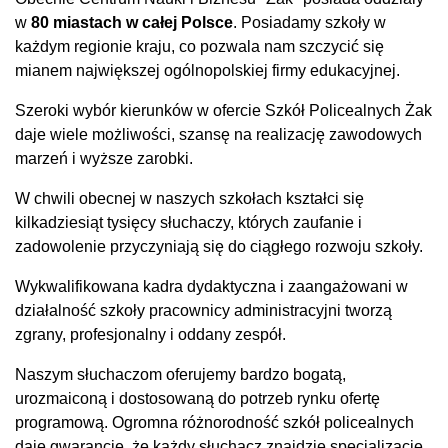
w
80 miastach w całej Polsce
. Posiadamy szkoły w
każdym regionie kraju, co pozwala nam szczycić się
mianem największej ogólnopolskiej firmy edukacyjnej.
Szeroki wybór kierunków w ofercie Szkół Policealnych Żak
daje wiele możliwości, szansę na realizację zawodowych
marzeń i wyższe zarobki.
W chwili obecnej w naszych szkołach kształci się
kilkadziesiąt tysięcy słuchaczy, których zaufanie i
zadowolenie przyczyniają się do ciągłego rozwoju szkoły.
Wykwalifikowana kadra dydaktyczna i zaangażowani w
działalność szkoły pracownicy administracyjni tworzą
zgrany, profesjonalny i oddany zespół.
Naszym słuchaczom oferujemy bardzo bogatą,
urozmaiconą i dostosowaną do potrzeb rynku ofertę
programową. Ogromna różnorodność szkół policealnych
daje gwarancję, że każdy słuchacz znajdzie specjalizację