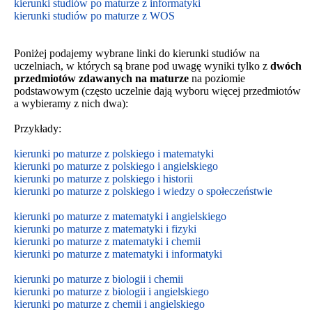
kierunki studiów po maturze z informatyki
kierunki studiów po maturze z WOS
Poniżej podajemy wybrane linki do kierunki studiów na
uczelniach, w których są brane pod uwagę wyniki tylko z
dwóch
przedmiotów zdawanych na maturze
na poziomie
podstawowym
(często uczelnie dają wyboru więcej przedmiotów
a wybieramy z nich dwa):
Przykłady:
kierunki po maturze z polskiego i matematyki
kierunki po maturze z polskiego i angielskiego
kierunki po maturze z polskiego i historii
kierunki po maturze z polskiego i wiedzy o społeczeństwie
kierunki po maturze z matematyki i angielskiego
kierunki po maturze z matematyki i fizyki
kierunki po maturze z matematyki i chemii
kierunki po maturze z matematyki i informatyki
kierunki po maturze z biologii i chemii
kierunki po maturze z biologii i
angielskiego
kierunki po maturze z
chemii i
angielskiego