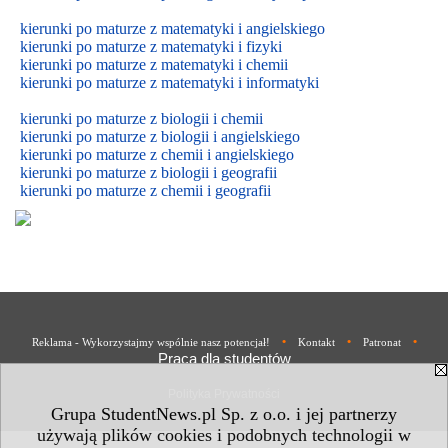
kierunki po maturze z matematyki i angielskiego
kierunki po maturze z matematyki i fizyki
kierunki po maturze z matematyki i chemii
kierunki po maturze z matematyki i informatyki
kierunki po maturze z biologii i chemii
kierunki po maturze z biologii i
angielskiego
kierunki po maturze z
chemii i
angielskiego
kierunki po maturze z biologii i geografii
kierunki po maturze z chemii i geografii
•
•
•
Reklama - Wykorzystajmy wspólnie nasz potencjał!
Kontakt
Patronat
Praca dla studentów
Polityka Prywatności
Grupa StudentNews.pl Sp. z o.o. i jej partnerzy
używają plików cookies i podobnych technologii w