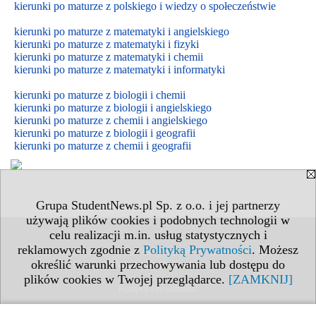
kierunki po maturze z polskiego i wiedzy o społeczeństwie
kierunki po maturze z matematyki i angielskiego
kierunki po maturze z matematyki i fizyki
kierunki po maturze z matematyki i chemii
kierunki po maturze z matematyki i informatyki
kierunki po maturze z biologii i chemii
kierunki po maturze z biologii i
angielskiego
kierunki po maturze z
chemii i
angielskiego
kierunki po maturze z biologii i geografii
kierunki po maturze z chemii i geografii
Grupa StudentNews.pl Sp. z o.o. i jej partnerzy
używają plików cookies i podobnych technologii w
celu realizacji m.in. usług statystycznych i
reklamowych zgodnie z
Polityką Prywatności
. Możesz
•
•
•
Reklama - Wykorzystajmy wspólnie nasz potencjał!
Kontakt
Patronat
określić warunki przechowywania lub dostępu do
Praca dla studentów
plików cookies w Twojej przeglądarce.
[ZAMKNIJ]
Polityka Prywatności